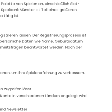
lette von Spielen an, einschließlich Slot-
Spielbank Münster ist Teil eines größeren
 tätig ist.
istrieren lassen. Der Registrierungsprozess ist
he persönliche Daten wie Name, Geburtsdatum
rheitsfragen beantwortet werden. Nach der
.
ionen, um ihre Spielererfahrung zu verbessern.
n zugreifen lässt
 Konto in verschiedenen Ländern angelegt wird
und Newsletter