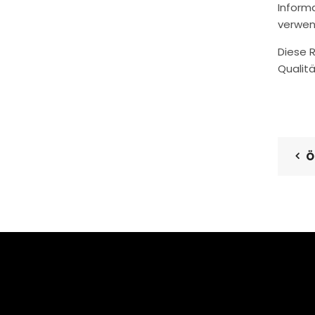
Informa
verwen
Diese 
Qualit
Ö