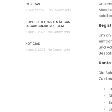
Untern
CLÍNICAS
Maschin
Nisan 21, 2026
No Comments
spielb
SOPAS DE LETRAS TEMÁTICAS
Regist
JUGARCONJUEGOS COM
Nisan 7, 2026
No Comments
Um an d
einfac
NOTICIAS
und Ad
Nisan 3, 2026
No Comments
Bestät
Konto
Die Spi
Zu die
E
D
E
E