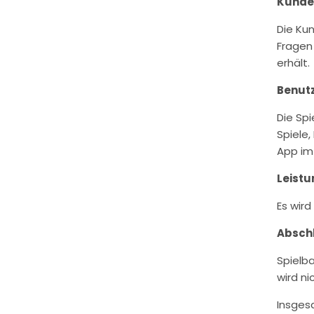
Kunde
Die Ku
Fragen
erhält.
Benutz
Die Spi
Spiele,
App im
Leistu
Es wird
Absch
Spielba
wird n
Insges