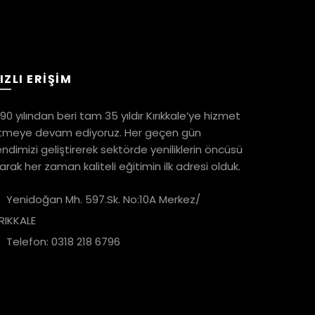
IZLI ERİŞİM
90 yılından beri tam 35 yıldır Kırıkkale’ye hizmet
tmeye devam ediyoruz. Her geçen gün
endimizi geliştirerek sektörde yeniliklerin öncüsü
arak her zaman kaliteli eğitimin ilk adresi olduk.
Yenidoğan Mh. 597.Sk. No:10A Merkez/
IRIKKALE
Telefon: 0318 218 6796