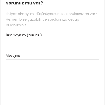
Sorunuz mu var?
Ehliyet almayı mı düşünüyorsunuz? Sorularınız mı var?
Hemen bize yazabilir ve sorularınıza cevap
bulabilirsiniz.
İsim Soyisim (zorunlu)
Mesajınız