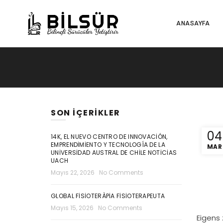
ANASAYFA
SON İÇERIKLER
04
14K, EL NUEVO CENTRO DE INNOVACIÓN,
EMPRENDIMIENTO Y TECNOLOGÍA DE LA
MAR
UNIVERSIDAD AUSTRAL DE CHILE NOTICIAS
UACH
Mayıs 22, 2026
No Comments
GLOBAL FISIOTERÀPIA FISIOTERAPEUTA
Mayıs 15, 2026
No Comments
Eigens