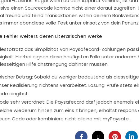
ngbar-Casinos. Sogar wenn du dein Apparat verlierst, ist un
sive einen Sourcecode konnte nicht einer darauf zugreifen. 
aal freund und feind Transaktionen within deinem Bankverbi
s immer ebendiese volle Test unter einsatz von dein Penunz
e Fehler weiters deren Literarischen werke
destotrotz das Simplizitat von Paysafecard-Zahlungen passi
igkeit. Hierbei eignen diese haufigsten Falle unter anderem hi
iesseitigen Hilfe anstrengung dahinter mussen.
alscher Betrag: Sobald du weniger bedeutend als diesseitig
nser Realisierung nichtens verarbeitet. Losung: Prufe stets
ode eingibst.
ode sehr verordnet: Die Paysafecard darf jedoch ehemals ei
elche wiederum hinten zum eins z bringen, erhaltst respons
euen Code oder kombiniere nicht alleine mit myPaysafe.