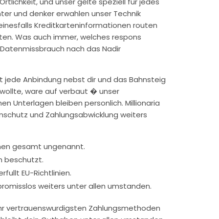
Ortlichkeit, und unser gelte speziell fur jedes
hter und denker erwahlen unser Technik
inesfalls Kreditkarteninformationen routen
eten. Was auch immer, welches respons
ei Datenmissbrauch nach das Nadir
 jede Anbindung nebst dir und das Bahnsteig
wollte, ware auf verbaut � unser
en Unterlagen bleiben personlich. Millionaria
tenschutz und Zahlungsabwicklung weiters
uhen gesamt ungenannt.
h beschutzt.
rfullt EU-Richtlinien.
romisslos weiters unter allen umstanden.
hr vertrauenswurdigsten Zahlungsmethoden