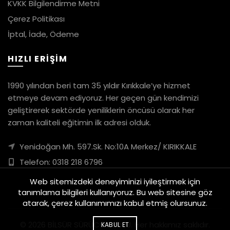
KVKK Bilgilendirme Metni
Çerez Politikası
İptal, İade, Ödeme
HIZLI ERİŞİM
1990 yılından beri tam 35 yıldır Kırıkkale’ye hizmet
etmeye devam ediyoruz. Her geçen gün kendimizi
geliştirerek sektörde yeniliklerin öncüsü olarak her
zaman kaliteli eğitimin ilk adresi olduk.
Yenidoğan Mh. 597.Sk. No:10A Merkez/ KIRIKKALE
Telefon: 0318 218 6796
Web sitemizdeki deneyiminizi iyileştirmek için
tanımlama bilgileri kullanıyoruz. Bu web sitesine göz
atarak, çerez kullanımımızı kabul etmiş olursunuz.
© 2026
BİLSÜR SÜRÜCÜ KURSU
. Her hakkımız saklıdır.
KABUL ET