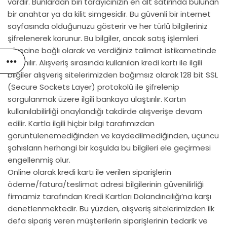
vardır. Bunlardan biri tarayıcınızın en alt satırında bulunan
bir anahtar ya da kilit simgesidir. Bu güvenli bir internet
sayfasında olduğunuzu gösterir ve her türlü bilgileriniz
şifrelenerek korunur. Bu bilgiler, ancak satış işlemleri
sürecine bağlı olarak ve verdiğiniz talimat istikametinde
kullanılır. Alışveriş sırasında kullanılan kredi kartı ile ilgili
bilgiler alışveriş sitelerimizden bağımsız olarak 128 bit SSL
(Secure Sockets Layer) protokolü ile şifrelenip
sorgulanmak üzere ilgili bankaya ulaştırılır. Kartın
kullanılabilirliği onaylandığı takdirde alışverişe devam
edilir. Kartla ilgili hiçbir bilgi tarafımızdan
görüntülenemediğinden ve kaydedilmediğinden, üçüncü
şahısların herhangi bir koşulda bu bilgileri ele geçirmesi
engellenmiş olur.
Online olarak kredi kartı ile verilen siparişlerin
ödeme/fatura/teslimat adresi bilgilerinin güvenilirliği
firmamiz tarafından Kredi Kartları Dolandırıcılığı’na karşı
denetlenmektedir. Bu yüzden, alışveriş sitelerimizden ilk
defa sipariş veren müşterilerin siparişlerinin tedarik ve