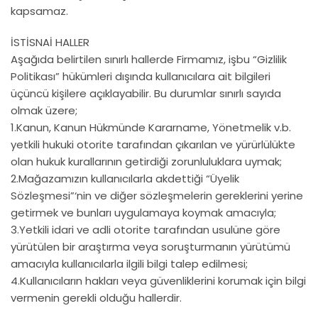
kapsamaz.
İSTİSNAİ HALLER
Aşağıda belirtilen sınırlı hallerde Firmamız, işbu “Gizlilik
Politikası” hükümleri dışında kullanıcılara ait bilgileri
üçüncü kişilere açıklayabilir. Bu durumlar sınırlı sayıda
olmak üzere;
1.Kanun, Kanun Hükmünde Kararname, Yönetmelik v.b.
yetkili hukuki otorite tarafından çıkarılan ve yürürlülükte
olan hukuk kurallarının getirdiği zorunluluklara uymak;
2.Mağazamızın kullanıcılarla akdettiği “Üyelik
Sözleşmesi”‘nin ve diğer sözleşmelerin gereklerini yerine
getirmek ve bunları uygulamaya koymak amacıyla;
3.Yetkili idari ve adli otorite tarafından usulüne göre
yürütülen bir araştırma veya soruşturmanın yürütümü
amacıyla kullanıcılarla ilgili bilgi talep edilmesi;
4.Kullanıcıların hakları veya güvenliklerini korumak için bilgi
vermenin gerekli olduğu hallerdir.